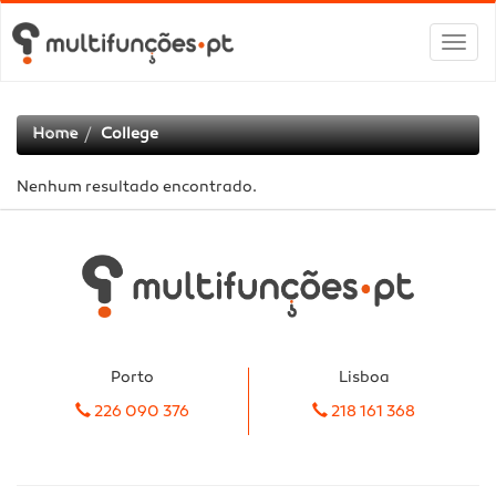
Alter
de
nave
Home
College
Nenhum resultado encontrado.
Porto
Lisboa
226 090 376
218 161 368